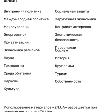
АРХИВ
Внутренняя политика
Социальная защита
Международная политика
Зарубежная экономика
Макроуровень
Конфликт интересов
Энергорынок
Экономическая
безопасность
Приватизация
Персоналии
Экономика регионов
Социум
Наука
История
Технологии
Круг семьи
Среда обитания
Туризм
Церковь
Собственность
Культура
Использование материалов «ZN.UA» разрешается при
условии ссылки на «ZN.UA».