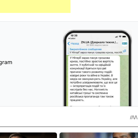
egram