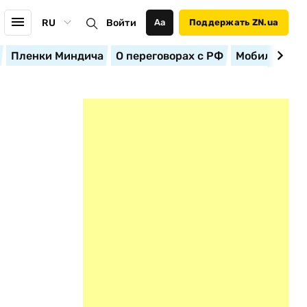
RU
Войти
Аа
Поддержать ZN.ua
Пленки Миндича
О переговорах с РФ
Мобилизация