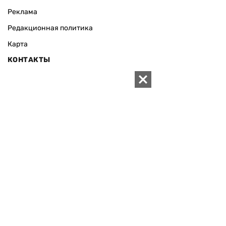
Реклама
Редакционная политика
Карта
КОНТАКТЫ
01010 Киев, ул. Князей Острожских, 19/1
Телефон редакции:
+380 (44) 280-04-85
Электронная почта редакции:
zn94@ukr.net
Электронная почта службы новостей:
editor@zn.ua
СОЦСЕТИ
ПОДДЕРЖАТЬ ZN.UA
Поддержать независимую