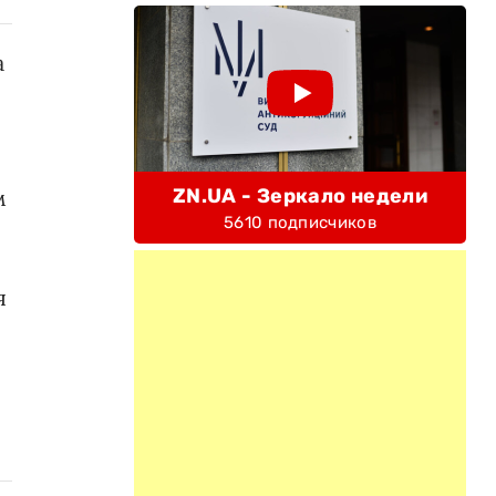
а
ZN.UA - Зеркало недели
м
5610 подписчиков
я