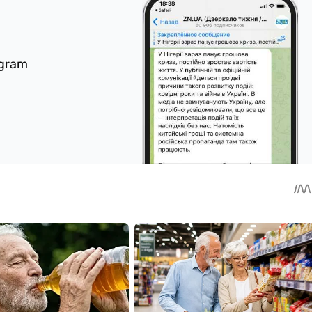
egram