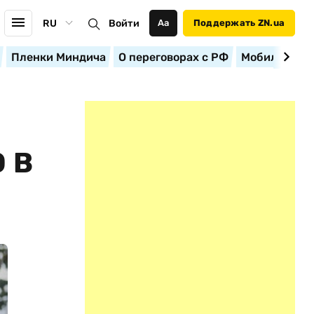
RU
Войти
Аа
Поддержать ZN.ua
Пленки Миндича
О переговорах с РФ
Мобилизация
 В