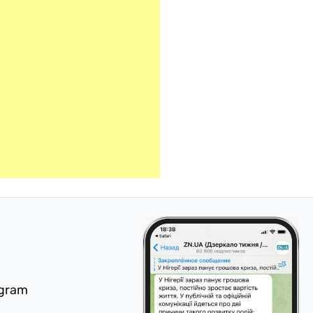
egram