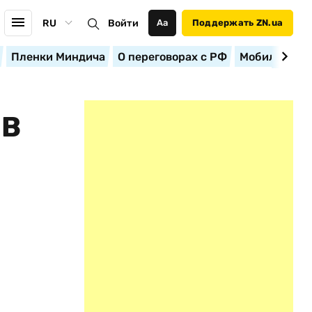
RU
Войти
Аа
Поддержать ZN.ua
Пленки Миндича
О переговорах с РФ
Мобилизация
 В