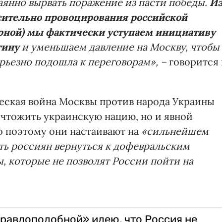
янно вырвать поражение из пасти победы.
Из
сительно провоцирования российской
ерной) мы фактически уступаем инициативу
тину
и уменьшаем давление на Москву, чтобы
рьезно подошла к переговорам», –
говорится 
еская война Москвы против народа Украины
ичтожить украинскую нацию, но и явной
 поэтому они настаивают на
«сильнейшем
ить россиян вернуться к дофевральским
, которые не позволят России пойти на
равдоподобной» идею, что Россия не