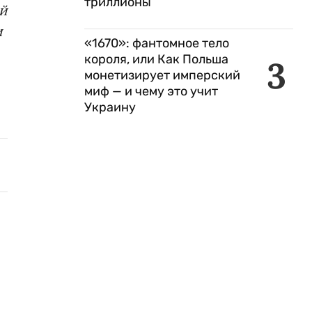
триллионы
ой
и
«1670»: фантомное тело
короля, или Как Польша
3
монетизирует имперский
миф — и чему это учит
Украину