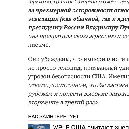
администрация Байдена может неча
за чрезмерной осторожности отно
эскалации (как обычной, так и яд
президенту России Владимиру Пу
она прекратила свою агрессию и се
письме.
Они убеждены, что империалистич
не просто геноцид, призванный ун
угрозой безопасности США. Именно
ответе, достаточном, чтобы застав
рубежам и понести высокие затраты
вторжение в третий раз».
ВАС ЗАИНТЕРЕСУЕТ
WP: В США считают «неп