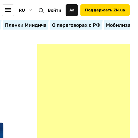
RU
Войти
Аа
Поддержать ZN.ua
Пленки Миндича
О переговорах с РФ
Мобилизация