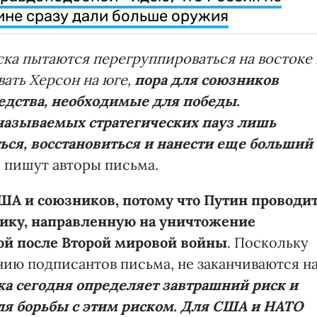
аине сразу дали больше оружия
йска пытаются перегруппироваться на востоке
ать Херсон на юге,
пора для союзников
едства, необходимые для победы.
 называемых стратегических пауз лишь
ься, восстановиться и нанести еще больший
 пишут авторы письма.
США и союзников, потому что Путин проводи
ку, направленную на уничтожение
ной после Второй мировой войны
. Поскольку
нию подписантов письма, не заканчиваются н
а сегодня определяет завтрашний риск и
ля борьбы с этим риском. Для США и НАТО