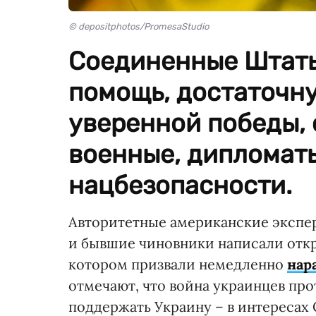
© depositphotos/PromesaStudio
Соединенные Штаты
помощь, достаточну
уверенной победы,
военные, дипломаты
нацбезопасности.
Авторитетные американские экспер
и бывшие чиновники написали отк
котором призвали немедленно
нар
отмечают, что война украинцев про
поддержать Украину – в интереса