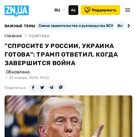
RU
Аа
Поддержать
Смена правительства и руководства ВСУ
Вступление
ВАЖНЫЕ ТЕМЫ
ГЛАВНАЯ
ПОЛИТИКА
"СПРОСИТЕ У РОССИИ, УКРАИНА
ГОТОВА": ТРАМП ОТВЕТИЛ, КОГДА
ЗАВЕРШИТСЯ ВОЙНА
Обновлено
23 января, 2025, 19:02
Поделиться