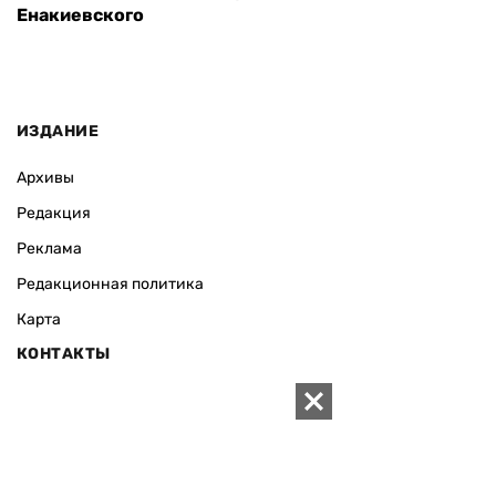
Енакиевского
ИЗДАНИЕ
Архивы
Редакция
Реклама
Редакционная политика
Карта
КОНТАКТЫ
01010 Киев, ул. Князей Острожских, 19/1
Телефон редакции:
+380 (44) 280-04-85
Электронная почта редакции:
zn94@ukr.net