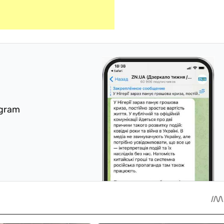
egram