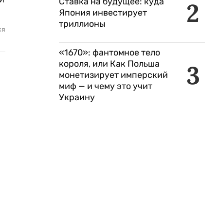
Ставка на будущее: куда
2
Япония инвестирует
триллионы
ся
«1670»: фантомное тело
короля, или Как Польша
3
монетизирует имперский
миф — и чему это учит
Украину