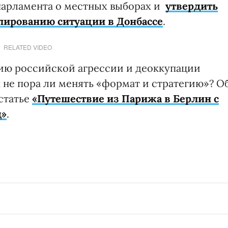
парламента о местных выборах и
утвердить
лированию ситуации в Донбассе
.
RELATED VIDEO
ию российской агрессии и деоккупации
ак не пора ли менять «формат и стратегию»? О
статье
«Путешествие из Парижа в Берлин с
д»
.