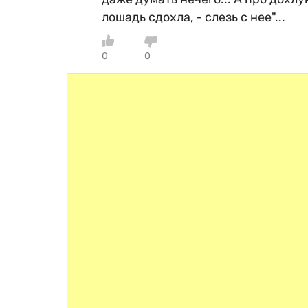
лошадь сдохла, - слезь с нее"...
0
0