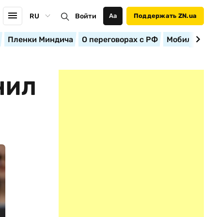
RU
Войти
Аа
Поддержать ZN.ua
Пленки Миндича
О переговорах с РФ
Мобилизация
НИЛ