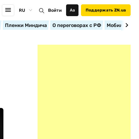
RU
Войти
Аа
Поддержать ZN.ua
Пленки Миндича
О переговорах с РФ
Мобилизация