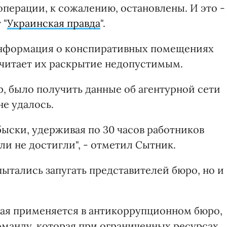
 операции, к сожалению, остановлены. И это -
 "
Украинская правда
".
 информация о конспиративных помещениях
 считает их раскрытие недопустимым.
, было получить данные об агентурной сети
не удалось.
быски, удерживая по 30 часов работников
ли не достигли", - отметил Сытник.
пытались запугать представителей бюро, но и
рая применяется в антикоррупционном бюро,
манду, которая при ограниченных ресурсах