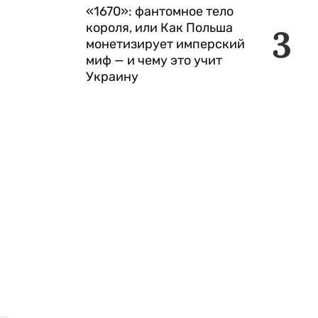
«1670»: фантомное тело
короля, или Как Польша
3
монетизирует имперский
миф — и чему это учит
Украину