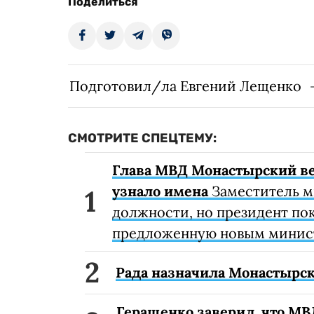
Поделиться
Подготовил/ла Евгений Лещенко
СМОТРИТЕ СПЕЦТЕМУ:
Глава МВД Монастырский вед
узнало имена
Заместитель м
должности, но президент пок
предложенную новым минис
Рада назначила Монастырс
Геращенко заверил, что МВ