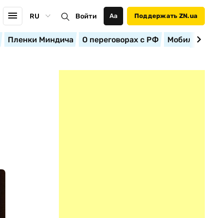
RU
Войти
Аа
Поддержать ZN.ua
Пленки Миндича
О переговорах с РФ
Мобилизация