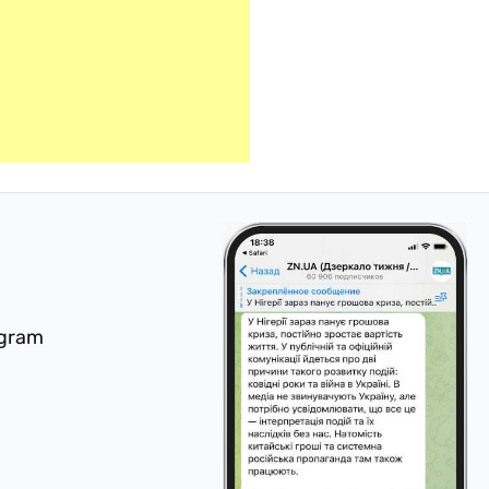
egram