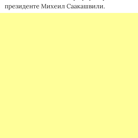
президенте Михеил Саакашвили.