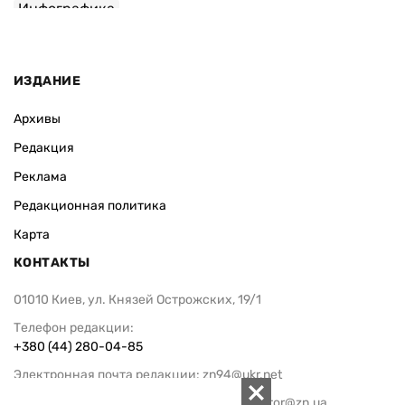
Комитет ВР хочет спросить
Зеленский п
Корецкого, почему тот назначил
официальны
нового главу Минцифры без
Инфографик
предварительного обсуждения
Инфографика
ИЗДАНИЕ
Архивы
Редакция
Реклама
Редакционная политика
Карта
КОНТАКТЫ
01010 Киев, ул. Князей Острожских, 19/1