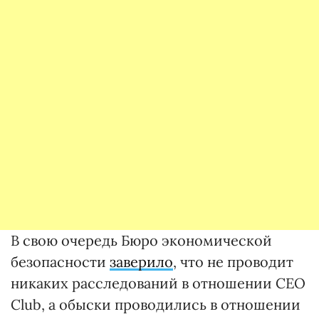
В свою очередь Бюро экономической
безопасности
заверило
, что не проводит
никаких расследований в отношении CEO
Club, а обыски проводились в отношении