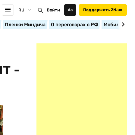
RU
Войти
Аа
Поддержать ZN.ua
Пленки Миндича
О переговорах с РФ
Мобилизация
Т -