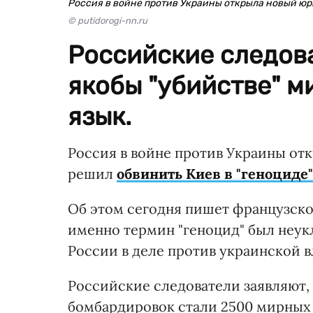
Россия в войне против Украины открыла новый ю
© putidorogi-nn.ru
Российские следов
якобы "убийстве" м
язык.
Россия в войне против Украины от
решил
обвинить Киев в "геноциде"
Об этом сегодня пишет французск
именно термин "геноцид" был неу
России в деле против украинской в
Российские следователи заявляют,
бомбардировок стали 2500 мирных 