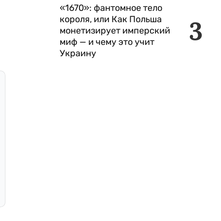
«1670»: фантомное тело
короля, или Как Польша
3
монетизирует имперский
миф — и чему это учит
Украину