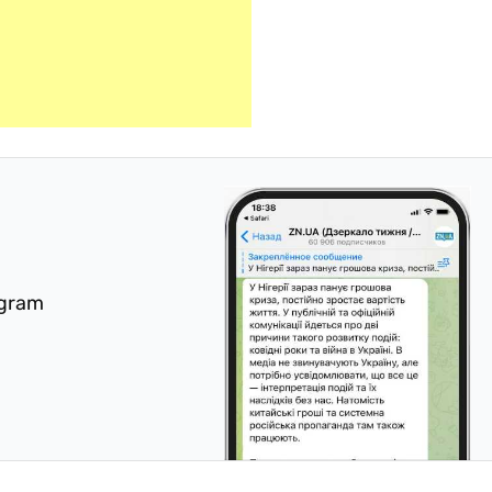
egram