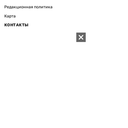
Редакционная политика
Карта
КОНТАКТЫ
01010 Киев, ул. Князей Острожских, 19/1
Телефон редакции:
+380 (44) 280-04-85
Электронная почта редакции:
zn94@ukr.net
Электронная почта службы новостей:
editor@zn.ua
СОЦСЕТИ
ПОДДЕРЖАТЬ ZN.UA
Поддержать независимую
журналистику!