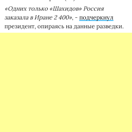
«Одних только «Шахидов» Россия
заказала в Иране 2 400»
, -
подчеркнул
президент, опираясь на данные разведки.