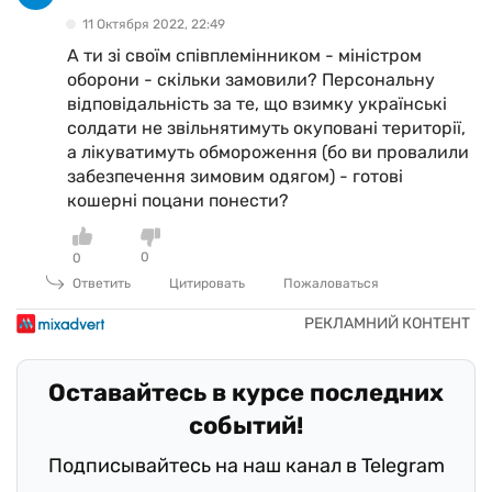
11 Октября 2022, 22:49
А ти зі своїм співплемінником - міністром
оборони - скільки замовили? Персональну
відповідальність за те, що взимку українські
солдати не звільнятимуть окуповані території,
а лікуватимуть обмороження (бо ви провалили
забезпечення зимовим одягом) - готові
кошерні поцани понести?
0
0
Ответить
Цитировать
Пожаловаться
Оставайтесь в курсе последних
событий!
Подписывайтесь на наш канал в Telegram