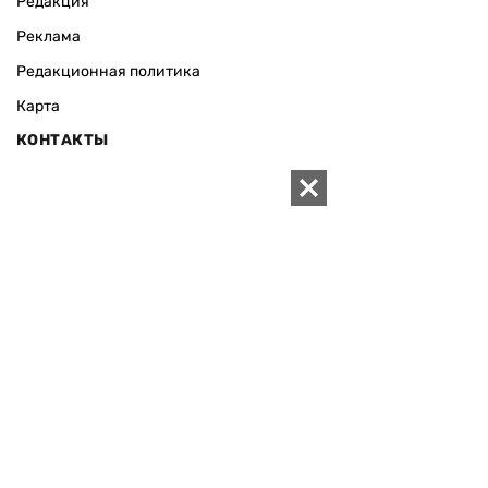
Редакция
Реклама
Редакционная политика
Карта
КОНТАКТЫ
01010 Киев, ул. Князей Острожских, 19/1
Телефон редакции:
+380 (44) 280-04-85
Электронная почта редакции:
zn94@ukr.net
Электронная почта службы новостей:
editor@zn.ua
СОЦСЕТИ
ПОДДЕРЖАТЬ ZN.UA