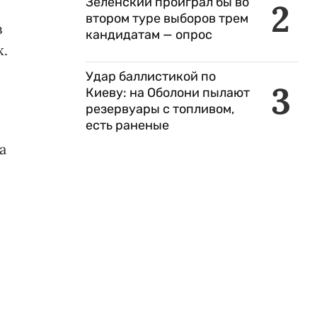
Зеленский проиграл бы во
2
втором туре выборов трем
в
кандидатам — опрос
х.
Удар баллистикой по
3
Киеву: на Оболони пылают
резервуары с топливом,
есть раненые
а