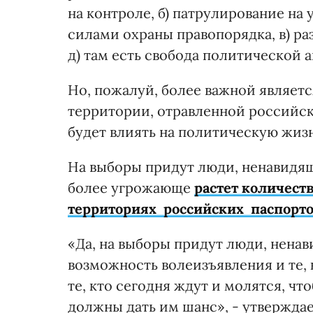
на контроле, б) патрулирование н
силами охраны правопорядка, в) ра
д) там есть свобода политической 
Но, пожалуй, более важной являетс
территории, отравленной российско
будет влиять на политическую жизн
На выборы придут люди, ненавидящи
более угрожающе
растет количес
территориях российских паспорт
«Да, на выборы придут люди, нена
возможность волеизъявления и те, к
те, кто сегодня ждут и молятся, чт
должны дать им шанс», - утвержда