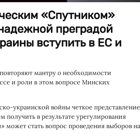
ческим «Спутником»
 надежной преградой
аины вступить в ЕС и
д повторяют мантру о необходимости
ссе и роли в этом вопросе Минских
йско-украинской войны четкое представление
аем получить в результате урегулирования
 может стать вопрос проведения выборов н