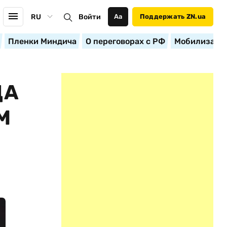
RU
Войти
Аа
Поддержать ZN.ua
Пленки Миндича
О переговорах с РФ
Мобилизация
ДА
М