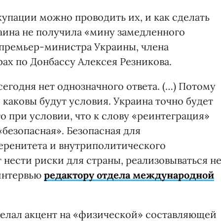
упации можно проводить их, и как сделать
раина не получила «мину замедленного
-премьер-министра Украины, члена
ах по Донбассу Алексея Резникова.
сегодня нет однозначного ответа. (…) Потому
 каковы будут условия. Украина точно будет
о при условии, что к слову «реинтеграция»
«безопасная». Безопасная для
еренитета и внутриполитического
т нести риски для страны, реализовываться н
 интервью
редактору отдела международной
делал акцент на «физической» составляющей