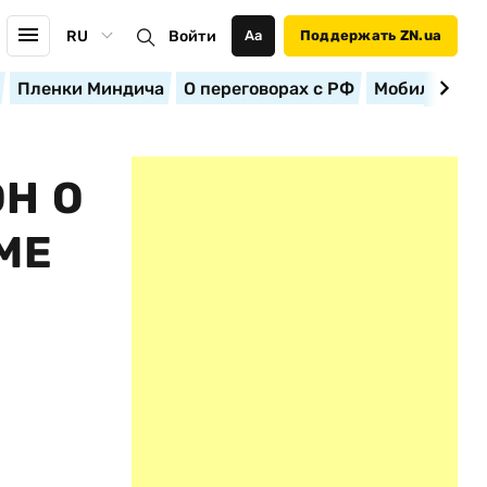
RU
Войти
Аа
Поддержать ZN.ua
Пленки Миндича
О переговорах с РФ
Мобилизация
Н О
МЕ