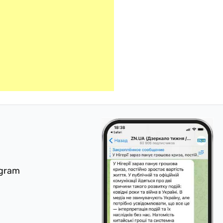
egram