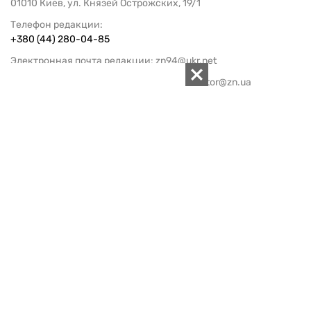
01010 Киев, ул. Князей Острожских, 19/1
Телефон редакции:
+380 (44) 280-04-85
Электронная почта редакции:
zn94@ukr.net
Электронная почта службы новостей:
editor@zn.ua
СОЦСЕТИ
ПОДДЕРЖАТЬ ZN.UA
Поддержать независимую
журналистику!
ЗЕРКАЛО НЕДЕЛИ
не подводим с 1994-го года
АРХИВ