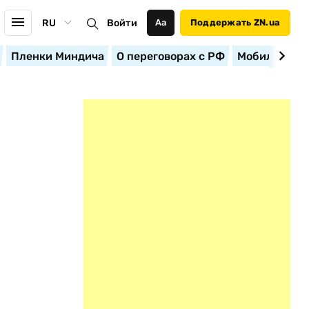
RU
Войти
Аа
Поддержать ZN.ua
Пленки Миндича
О переговорах с РФ
Мобилизация