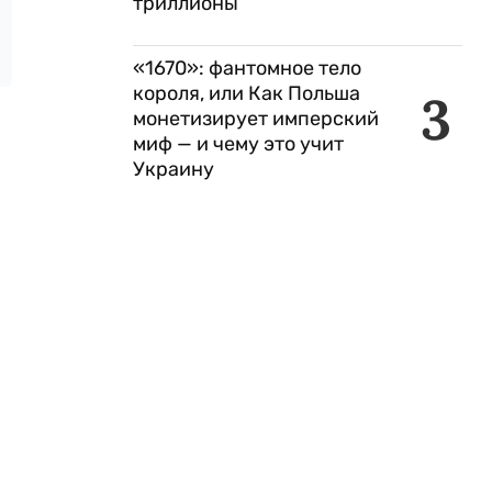
триллионы
«1670»: фантомное тело
короля, или Как Польша
3
монетизирует имперский
миф — и чему это учит
Украину