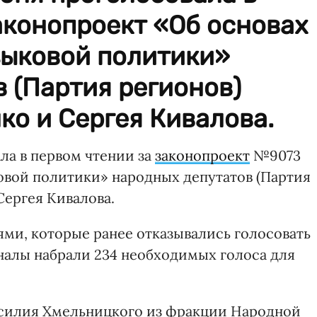
аконопроект «Об основах
зыковой политики»
 (Партия регионов)
о и Сергея Кивалова.
ла в первом чтении за
законопроект
№9073
овой политики» народных депутатов (Партия
Сергея Кивалова.
ями, которые ранее отказывались голосовать
оналы набрали 234 необходимых голоса для
асилия Хмельницкого из фракции Народной