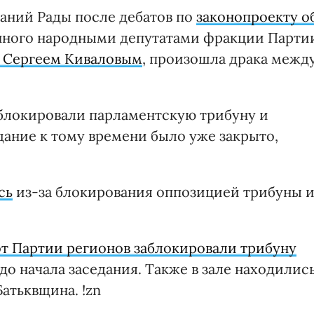
еданий Рады после дебатов по
законопроекту о
енного народными депутатами фракции Парти
 Сергеем Киваловым
, произошла драка межд
блокировали парламентскую трибуну и
дание к тому времени было уже закрыто,
сь
из-за блокирования оппозицией трибуны 
 от Партии регионов заблокировали трибуну
до начала заседания. Также в зале находилис
атьквщина. !zn