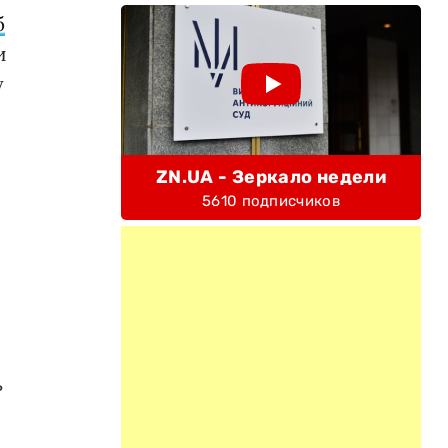
б
и
у
ZN.UA - Зеркало недели
5610 подписчиков
и
ь