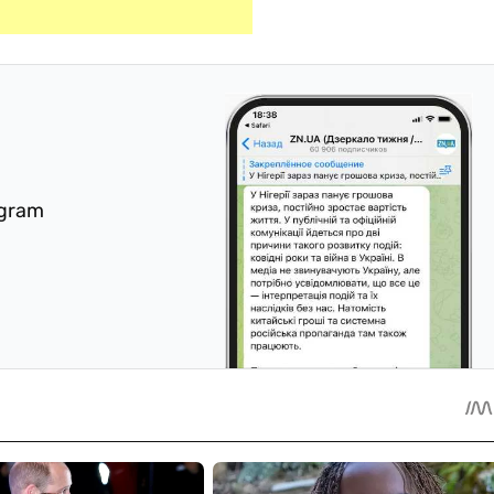
egram