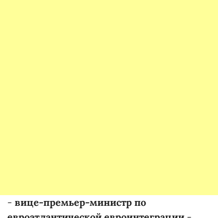
-
вице-премьер-министр по
евроатлантической евроинтеграции
-