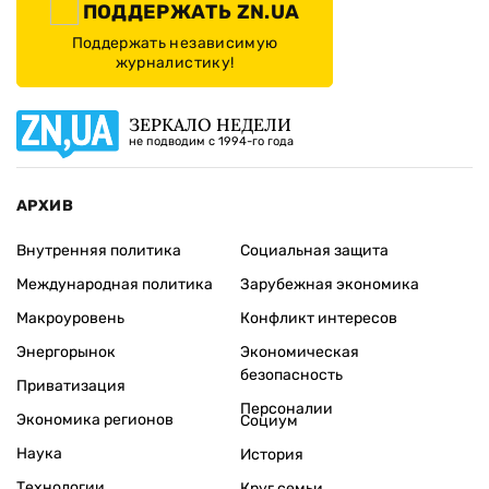
ПОДДЕРЖАТЬ ZN.UA
Поддержать независимую
журналистику!
ЗЕРКАЛО НЕДЕЛИ
не подводим с 1994-го года
АРХИВ
Внутренняя политика
Социальная защита
Международная политика
Зарубежная экономика
Макроуровень
Конфликт интересов
Энергорынок
Экономическая
безопасность
Приватизация
Персоналии
Экономика регионов
Социум
Наука
История
Технологии
Круг семьи