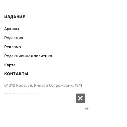
ИЗДАНИЕ
Архивы
Редакция
Реклама
Редакционная политика
Карта
КОНТАКТЫ
01010 Киев, ул. Князей Острожских, 19/1
Телефон редакции:
+380 (44) 280-04-85
Электронная почта редакции:
zn94@ukr.net
Электронная почта службы новостей:
editor@zn.ua
СОЦСЕТИ