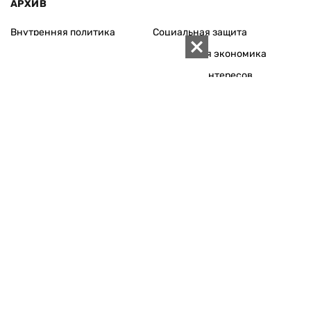
АРХИВ
Внутренняя политика
Социальная защита
Международная политика
Зарубежная экономика
Макроуровень
Конфликт интересов
Энергорынок
Экономическая
безопасность
Приватизация
Персоналии
Экономика регионов
Социум
Наука
История
Технологии
Круг семьи
Среда обитания
Туризм
Церковь
Собственность
Культура
Использование материалов «ZN.UA» разрешается при