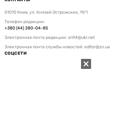
01010 Киев, ул. Князей Острожских, 19/1
Телефон редакции:
+380 (44) 280-04-85
Электронная почта редакции:
zn94@ukr.net
Электронная почта службы новостей:
editor@zn.ua
СОЦСЕТИ
ПОДДЕРЖАТЬ ZN.UA
Поддержать независимую
журналистику!
ЗЕРКАЛО НЕДЕЛИ
не подводим с 1994-го года