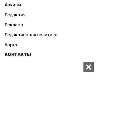
Архивы
Редакция
Реклама
Редакционная политика
Карта
КОНТАКТЫ
01010 Киев, ул. Князей Острожских, 19/1
Телефон редакции:
+380 (44) 280-04-85
Электронная почта редакции:
zn94@ukr.net
Электронная почта службы новостей:
editor@zn.ua
СОЦСЕТИ