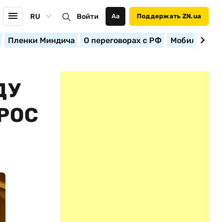
RU
Войти
Аа
Поддержать ZN.ua
Пленки Миндича
О переговорах с РФ
Мобилизация
ДУ
РОС