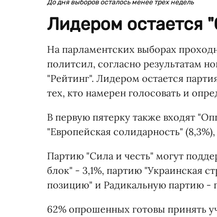
До дня выборов осталось менее трех недель
Лидером остается "
На парламентских выборах проходн
политсил, согласно результатам н
"Рейтинг". Лидером остается парти
тех, кто намерен голосовать и опр
В первую пятерку также входят "Оп
"Европейская солидарность" (8,3%), "
Партию "Сила и честь" могут подд
блок" - 3,1%, партию "Украинская с
позицию" и Радикальную партию - по
62% опрошенных готовы принять уч