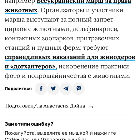
например
Всеукраинский марш за права
животных
. Организаторы и участники
марша выступают за полный запрет
цирков с животными, дельфинариев,
контактных зоопарков, притравочних
станций и пушных ферм; требуют
справедливых наказаний для живодеров
и «догхантеров»,
искоренение практики
фото и попрошайничества с животными.
Поделиться
Подготовил/ла Анастасия Дэйна
Заметили ошибку?
Пожалуйста, выделите ее мышкой и нажмите
Ctrl+Enter или
Отправить ошибку