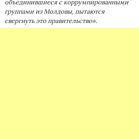
объединившиеся с коррумпированными
группами из Молдовы, пытаются
свергнуть это правительство»
.