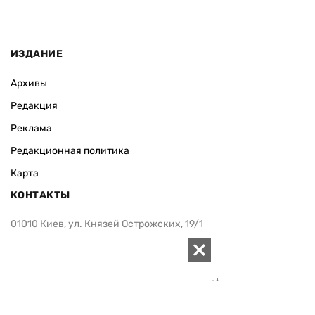
ИЗДАНИЕ
Архивы
Редакция
Реклама
Редакционная политика
Карта
КОНТАКТЫ
01010 Киев, ул. Князей Острожских, 19/1
Телефон редакции:
+380 (44) 280-04-85
Электронная почта редакции:
zn94@ukr.net
Электронная почта службы новостей:
editor@zn.ua