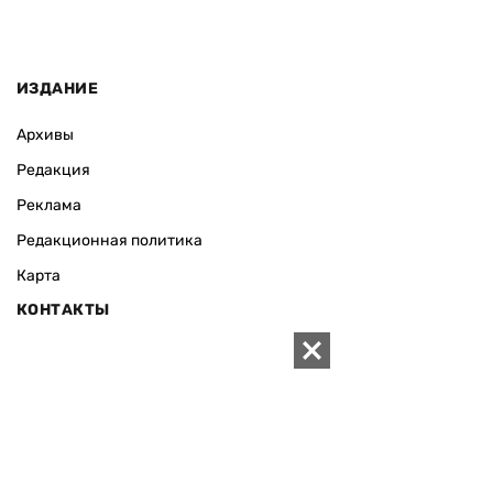
ИЗДАНИЕ
Архивы
Редакция
Реклама
Редакционная политика
Карта
КОНТАКТЫ
01010 Киев, ул. Князей Острожских, 19/1
Телефон редакции:
+380 (44) 280-04-85
Электронная почта редакции:
zn94@ukr.net
Электронная почта службы новостей:
editor@zn.ua