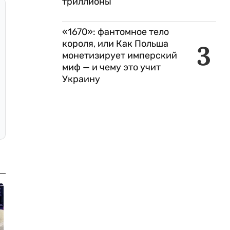
триллионы
«1670»: фантомное тело
короля, или Как Польша
3
монетизирует имперский
миф — и чему это учит
Украину