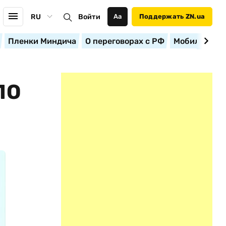
RU
Войти
Аа
Поддержать ZN.ua
Пленки Миндича
О переговорах с РФ
Мобилизация
ПО