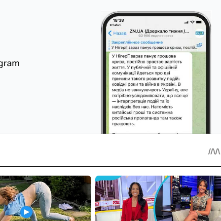
egram