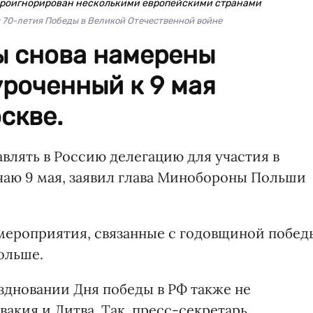
проигнорирован несколькими европейскими странами
70-летия Победы в Великой Отечественной войне
ы снова намерены
роченный к 9 мая
скве.
авлять в Россию делегацию для участия в
аю 9 мая, заявил глава Минобороны Польши
 мероприятия, связанные с годовщиной побед
ольше.
здновании Дня победы в РФ также не
вакия и Литва. Так, пресс-секретарь