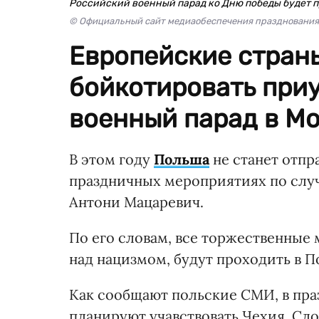
Российский военный парад ко Дню победы будет 
© Официальный сайт медиаобеспечения празднования 
Европейские стран
бойкотировать приу
военный парад в Мо
В этом году
Польша
не станет отпр
праздничных мероприятиях по случ
Антони Мацаревич.
По его словам, все торжественные
над нацизмом, будут проходить в П
Как сообщают польские СМИ, в пра
планируют учавствовать Чехия, Сло