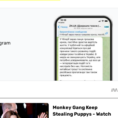
egram