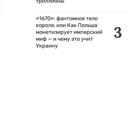
триллионы
«1670»: фантомное тело
короля, или Как Польша
3
монетизирует имперский
миф — и чему это учит
Украину