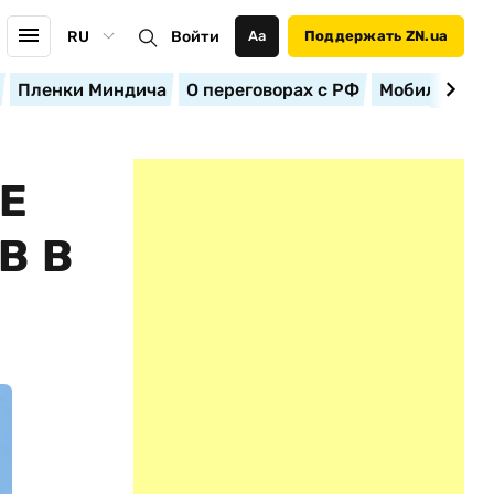
RU
Войти
Аа
Поддержать ZN.ua
Пленки Миндича
О переговорах с РФ
Мобилизация
Е
В В