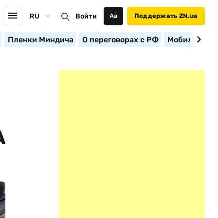
RU
Войти
Аа
Поддержать ZN.ua
Пленки Миндича
О переговорах с РФ
Мобилизация
А