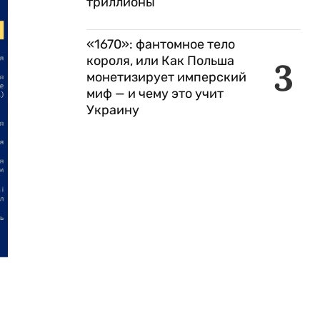
триллионы
«1670»: фантомное тело
короля, или Как Польша
3
монетизирует имперский
миф — и чему это учит
Украину