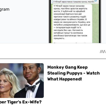
egram