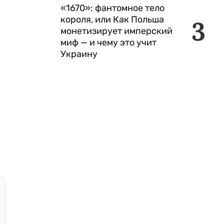
«1670»: фантомное тело
короля, или Как Польша
3
монетизирует имперский
миф — и чему это учит
Украину