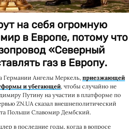
рут на себя огромную
 мир в Европе, потому что
азопровод «Северный
тавлять газ в Европу.
ра Германии Ангелы Меркель,
приезжающей
атформы и убегающей
, чтобы случайно не
адимиру Путину на участии в платформе по
ервью ZN.UA сказал внешнеполитический
нта Польши Славомир Дембский.
лер в последние годы, когда в вопросе