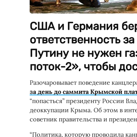
США и Германия бе
ответственность за
Путину не нужен г
поток-2», чтобы дос
Разочаровывает поведение канцле
за день до саммита Крымской пл
“попасться” президенту России Вл
деоккупации Крыма. Об этом в инт
советник правительства и президе
“Политика, которую проводила канц