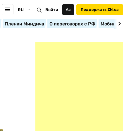
RU
Войти
Аа
Поддержать ZN.ua
Пленки Миндича
О переговорах с РФ
Мобилизация