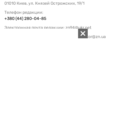
01010 Киев, ул. Князей Острожских, 19/1
Телефон редакции:
+380 (44) 280-04-85
Электронная почта редакции:
zn94@ukr.net
Электронная почта службы новостей:
editor@zn.ua
СОЦСЕТИ
ПОДДЕРЖАТЬ ZN.UA
Поддержать независимую
журналистику!
ЗЕРКАЛО НЕДЕЛИ
не подводим с 1994-го года
АРХИВ