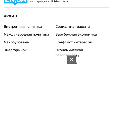
не подводим с 1994-го года
АРХИВ
Внутренняя политика
Социальная защита
Международная политика
Зарубежная экономика
Макроуровень
Конфликт интересов
Энергорынок
Экономическая
безопасность
Приватизация
Персоналии
Экономика регионов
Социум
Наука
История
Технологии
Круг семьи
Среда обитания
Туризм
Церковь
Собственность
Культура