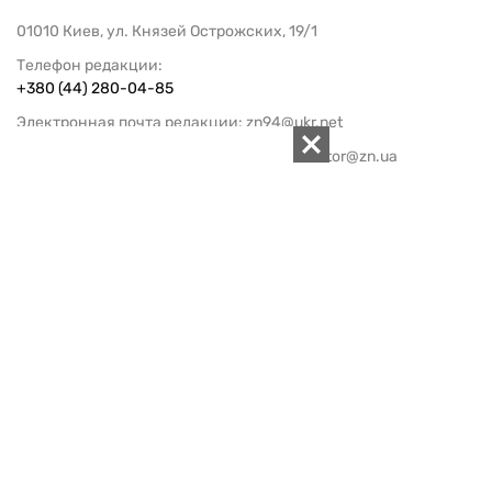
01010 Киев, ул. Князей Острожских, 19/1
Телефон редакции:
+380 (44) 280-04-85
Электронная почта редакции:
zn94@ukr.net
Электронная почта службы новостей:
editor@zn.ua
СОЦСЕТИ
ПОДДЕРЖАТЬ ZN.UA
Поддержать независимую
журналистику!
ЗЕРКАЛО НЕДЕЛИ
не подводим с 1994-го года