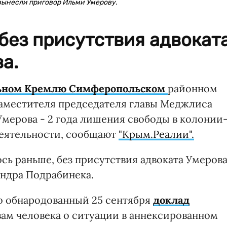
вынесли приговор Ильми Умерову.
без присутствия адвокат
а.
льном Кремлю Симферопольском
районном
 заместителя председателя главы Меджлиса
мерова - 2 года лишения свободы в колонии
деятельности, сообщают
"Крым.Реалии".
сь раньше, без присутствия адвоката Умеров
ндра Подрабинека.
то обнародованный 25 сентября
доклад
ам человека о ситуации в аннексированном