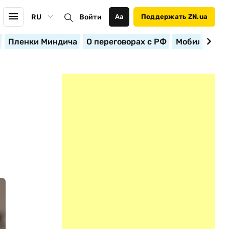
RU
Войти
Аа
Поддержать ZN.ua
Пленки Миндича
О переговорах с РФ
Мобилизация