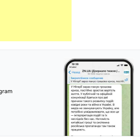
egram