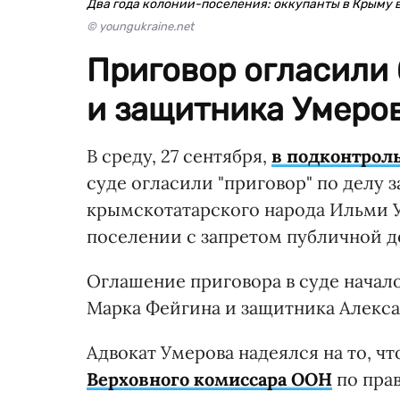
Два года колонии-поселения: оккупанты в Крыму 
© youngukraine.net
Приговор огласили 
и защитника Умеров
В среду, 27 сентября,
в подконтро
суде огласили "приговор" по делу
крымскотатарского народа Ильми У
поселении с запретом публичной 
Оглашение приговора в суде начало
Марка Фейгина и защитника Алекса
Адвокат Умерова надеялся на то, ч
Верховного комиссара ООН
по прав