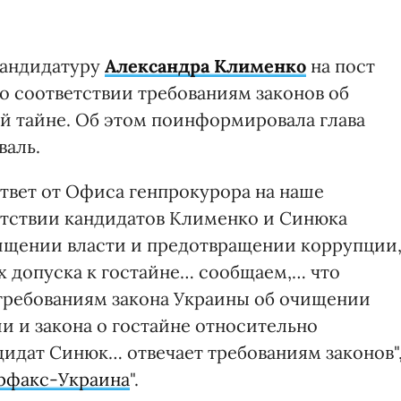
кандидатуру
Александра Клименко
на пост
о соответствии требованиям законов об
й тайне. Об этом поинформировала глава
валь.
ответ от Офиса генпрокурора на наше
етствии кандидатов Клименко и Синюка
ищении власти и предотвращении коррупции
х допуска к гостайне… сообщаем,… что
требованиям закона Украины об очищении
и и закона о гостайне относительно
дидат Синюк… отвечает требованиям законов"
рфакс-Украина
".