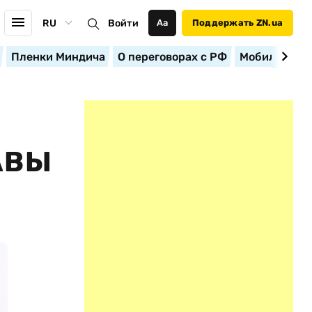
RU
Войти
Аа
Поддержать ZN.ua
Пленки Миндича
О переговорах с РФ
Мобилизация
АВЫ