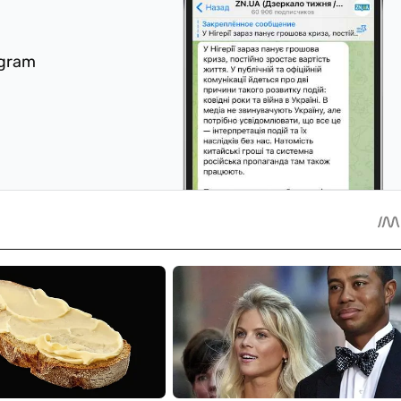
egram