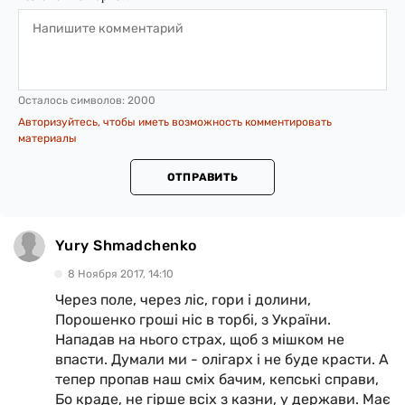
Осталось символов:
2000
Авторизуйтесь, чтобы иметь возможность комментировать
материалы
ОТПРАВИТЬ
Yury Shmadchenko
8 Ноября 2017, 14:10
Через поле, через ліс, гори і долини,
Порошенко гроші ніс в торбі, з України.
Нападав на нього страх, щоб з мішком не
впасти. Думали ми - олігарх і не буде красти. А
тепер пропав наш сміх бачим, кепські справи,
Бо краде, не гірше всіх з казни, у держави. Має