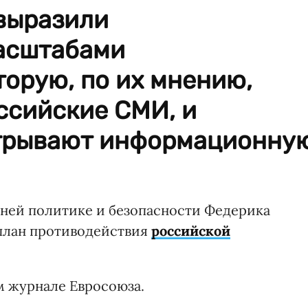
выразили
асштабами
орую, по их мнению,
ссийские СМИ, и
игрывают информационну
ней политике и безопасности Федерика
план противодействия
российской
м журнале Евросоюза.