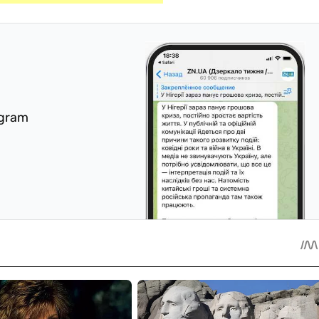
egram