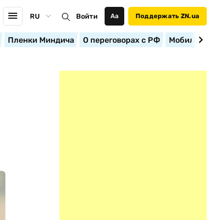
RU
Войти
Аа
Поддержать ZN.ua
Пленки Миндича
О переговорах с РФ
Мобилизация