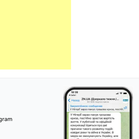
egram