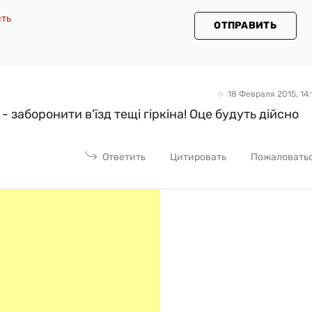
сть
ОТПРАВИТЬ
18 Февраля 2015, 14:
 - заборонити в'їзд тещі гіркіна! Оце будуть дійсно
Ответить
Цитировать
Пожаловать