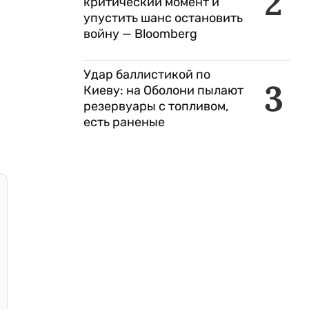
2
критический момент и
упустить шанс остановить
войну — Bloomberg
Удар баллистикой по
3
Киеву: на Оболони пылают
резервуары с топливом,
есть раненые