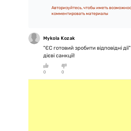
Авторизуйтесь, чтобы иметь возможно
комментировать материалы
Mykola Kozak
"ЄС готовий зробити відповідні дії"
дієві санкції!
0
0