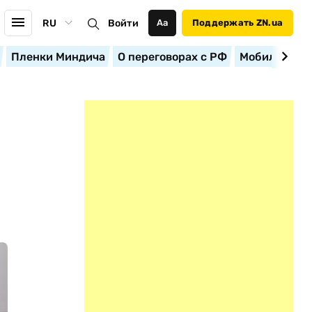
RU
Войти
Аа
Поддержать ZN.ua
Пленки Миндича
О переговорах с РФ
Мобилизация