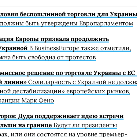
условия беспошлинной торговли для Украин
должны быть утверждены Европарламентом
ация Европы призвала продолжить
Украиной
В BusinessEurope также отметили,
жна быть свободна от протестов
миссное решение по торговле Украины с ЕС 
й линии»
Солидарность с Украиной не должн
рной дестабилизации» европейских рынков,
ранции Марк Фено
сторон: Дуда поддерживает идею встречи
ольши на границе
Будут ли президенты
рах, или они состоятся на уровне премьер-