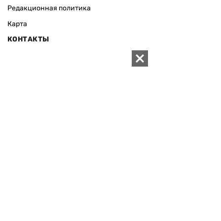
Редакционная политика
Карта
КОНТАКТЫ
01010 Киев, ул. Князей Острожских, 19/1
Телефон редакции:
+380 (44) 280-04-85
Электронная почта редакции:
zn94@ukr.net
Электронная почта службы новостей:
editor@zn.ua
СОЦСЕТИ
ПОДДЕРЖАТЬ ZN.UA
Поддержать независимую
журналистику!