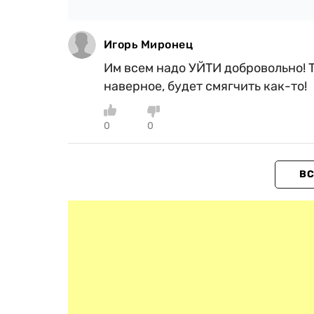
Игорь Миронец
Им всем надо УЙТИ добровольно! 
наверное, будет смягчить как-то!
0
0
ВС