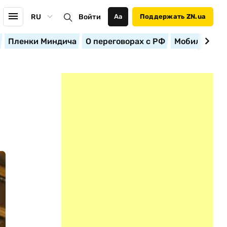
RU
Войти
Аа
Поддержать ZN.ua
Пленки Миндича
О переговорах с РФ
Мобилизация