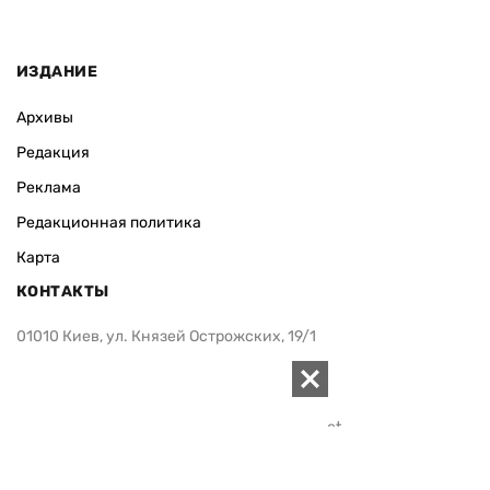
ИЗДАНИЕ
Архивы
Редакция
Реклама
Редакционная политика
Карта
КОНТАКТЫ
01010 Киев, ул. Князей Острожских, 19/1
Телефон редакции:
+380 (44) 280-04-85
Электронная почта редакции:
zn94@ukr.net
Электронная почта службы новостей:
editor@zn.ua
СОЦСЕТИ