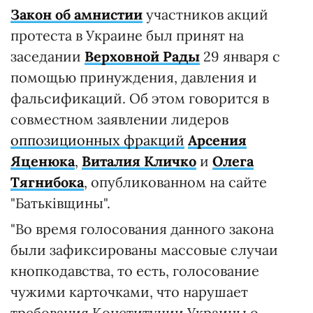
Закон об амнистии
участников акций
протеста в Украине был принят на
заседании
Верховной Рады
29 января с
помощью принуждения, давления и
фальсификаций. Об этом говорится в
совместном заявлении лидеров
оппозиционных фракций
Арсения
Яценюка
,
Виталия Кличко
и
Олега
Тягнибока
, опубликованном на сайте
"Батькiвщины".
"Во время голосования данного закона
были зафиксированы массовые случаи
кнопкодавства, то есть, голосование
чужими карточками, что нарушает
требования Конституции Украины о