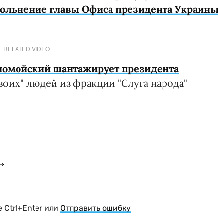
вольнение главы Офиса президента Украин
RELATED VIDEO
ломойский шантажирует президента
оих" людей из фракции "Слуга народа"
 Ctrl+Enter или
Отправить ошибку