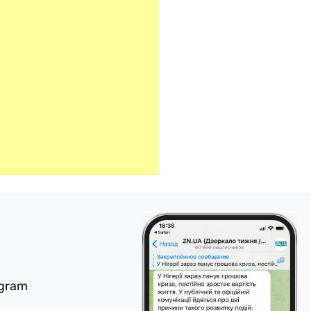
egram