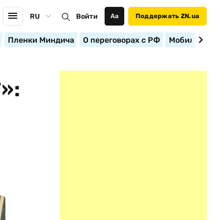
RU
Войти
Аа
Поддержать ZN.ua
Пленки Миндича
О переговорах с РФ
Мобилизация
»: