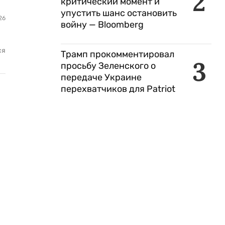
2
критический момент и
упустить шанс остановить
26
войну — Bloomberg
ся
Трамп прокомментировал
3
просьбу Зеленского о
передаче Украине
перехватчиков для Patriot