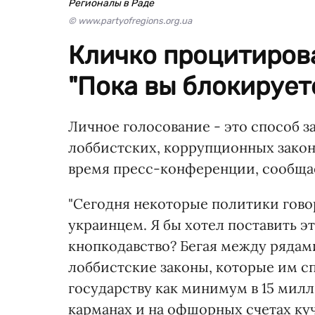
Регионалы в Раде
© www.partyofregions.org.ua
Кличко процитиров
"Пока вы блокируете
Личное голосование - это способ 
лоббистских, коррупционных законо
время пресс-конференции, сообща
"Сегодня некоторые политики говор
украинцем. Я бы хотел поставить э
кнопкодавство? Бегая между рядам
лоббистские законы, которые им сп
государству как минимум в 15 милл
карманах и на офшорных счетах ку