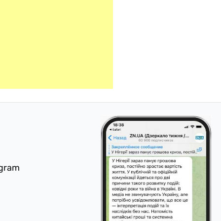
egram