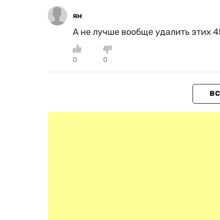
ян
А не лучше вообще удалить этих 
0
0
ВС