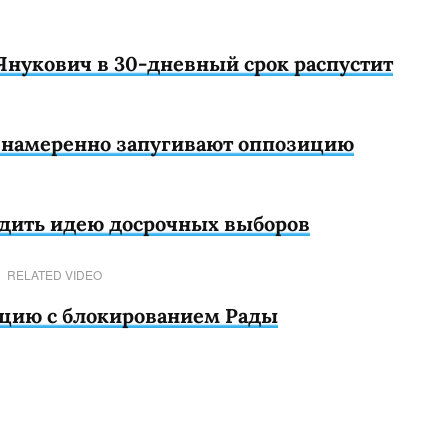
Янукович в 30-дневный срок распустит
ы намеренно запугивают оппозицию
удить идею досрочных выборов
RELATED VIDEO
ацию с блокированием Рады