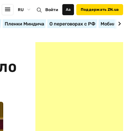
RU
Войти
Аа
Поддержать ZN.ua
Пленки Миндича
О переговорах с РФ
Мобилизация
ШЛО