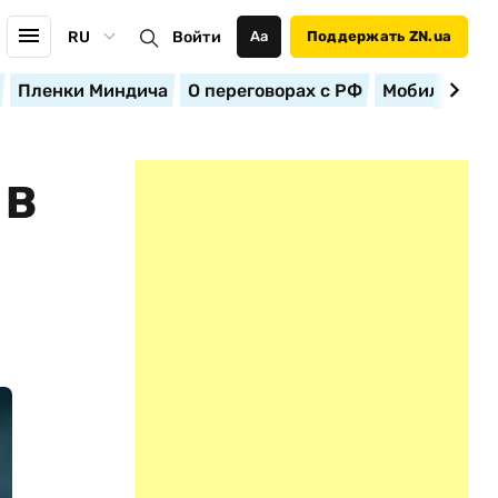
RU
Войти
Аа
Поддержать ZN.ua
Пленки Миндича
О переговорах с РФ
Мобилизация
 В