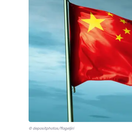
© depositphotos/flogeljiri