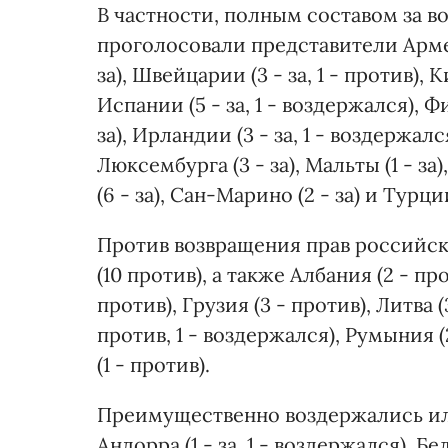
В частности, полным составом за в
проголосовали представители Армении
за), Швейцарии (3 - за, 1 - против), К
Испании (5 - за, 1 - воздержался), Фи
за), Ирландии (3 - за, 1 - воздержался
Люксембурга (3 - за), Мальты (1 - за)
(6 - за), Сан-Марино (2 - за) и Турции 
Против возвращения прав российск
(10 против), а также Албания (2 - про
против), Грузия (3 - против), Литва (
против, 1 - воздержался), Румыния (
(1 - против).
Преимущественно воздержались или 
Андорра (1 - за, 1 - воздержался), Бел