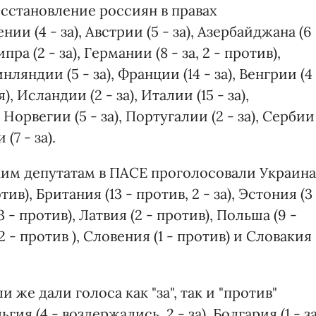
осстановление россиян в правах
 (4 - за), Австрии (5 - за), Азербайджана (6 
ипра (2 - за), Германии (8 - за, 2 - против),
нляндии (5 - за), Франции (14 - за), Венгрии (4
), Исландии (2 - за), Италии (15 - за),
, Норвегии (5 - за), Португалии (2 - за), Сербии
(7 - за).
им депутатам в ПАСЕ проголосовали Украина
тив), Британия (13 - против, 2 - за), Эстония (3
3 - против), Латвия (2 - против), Польша (9 -
2 - против ), Словения (1 - против) и Словакия
же дали голоса как "за", так и "против"
ьгия (4 - воздержались, 2 - за), Болгария (1 - за