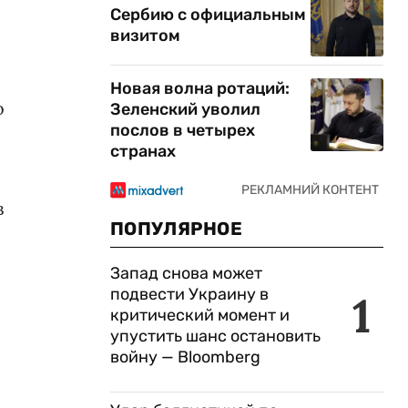
Сербию с официальным
визитом
Новая волна ротаций:
о
Зеленский уволил
послов в четырех
странах
в
ПОПУЛЯРНОЕ
Запад снова может
подвести Украину в
1
критический момент и
упустить шанс остановить
войну — Bloomberg