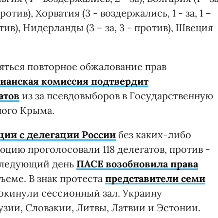
против), Хорватия (3 - воздержались, 1 - за, 1 –
отив), Нидерланды (3 – за, 3 - против), Швеция
яться повторное обжалование прав
ианская комиссия подтвердит
атов
из за псевдовыборов в Государственную
ного Крыма.
ции с делегации России
без каких-либо
цию проголосовали 118 делегатов, против -
 следующий день
ПАСЕ возобновила права
ъеме. В знак протеста
представители семи
окинули сессионный зал. Украину
зии, Словакии, Литвы, Латвии и Эстонии.