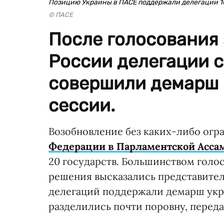
Позицию Украины в ПАСЕ поддержали делегации 1
© ПАСЕ
После голосования 
России делегации с
совершили демарш и
сессии.
Возобновление без каких-либо ог
Федерации в Парламентской Асса
20 государств. Большинством голо
решения высказались представители
делегаций поддержали демарш укра
разделились почти поровну, перед