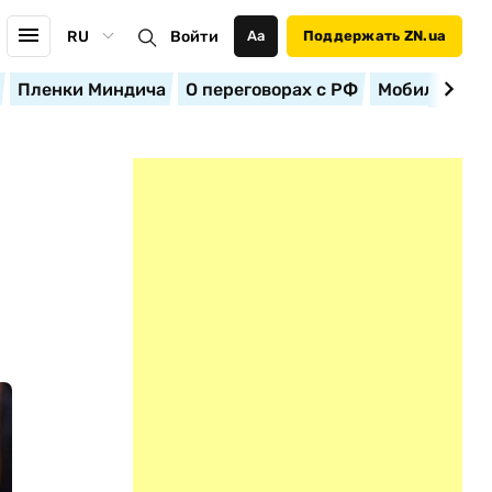
RU
Войти
Аа
Поддержать ZN.ua
Пленки Миндича
О переговорах с РФ
Мобилизация