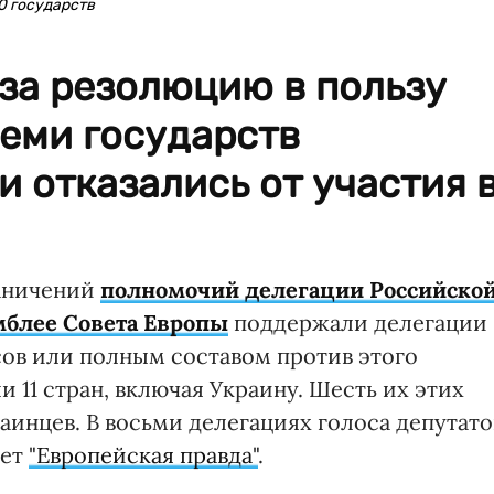
0 государств
за резолюцию в пользу
еми государств
 отказались от участия 
раничений
полномочий делегации Российско
мблее Совета Европы
поддержали делегации
сов или полным составом против этого
 11 стран, включая Украину. Шесть их этих
инцев. В восьми делегациях голоса депутато
ает
"Европейская правда"
.